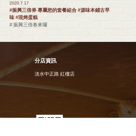
2020.7.17
#振興三倍券 專屬您的套餐組合 #源味本鋪古早
味 #現烤蛋糕
# 振興三倍卷來囉
分店資訊
淡水中正路 紅樓店