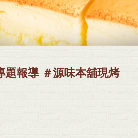
er專題報導 ＃源味本舖現烤