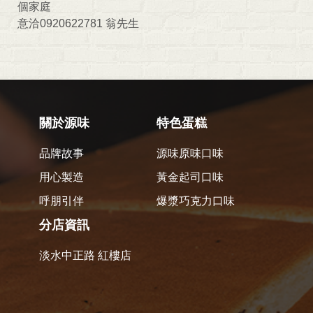
個家庭
意洽0920622781 翁先生
關於源味
特色蛋糕
品牌故事
源味原味口味
用心製造
黃金起司口味
呼朋引伴
爆漿巧克力口味
分店資訊
淡水中正路 紅樓店