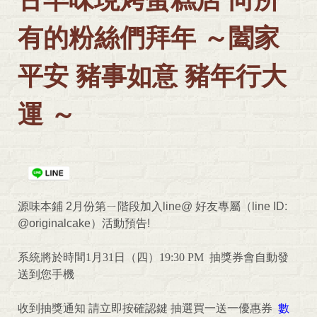
有的粉絲們拜年 ～闔家
平安 豬事如意 豬年行大
運 ～
源味本鋪
2
月份第ㄧ階段加入
line@
好友專屬（
line ID:
@originalcake
）活動預告
!
系統將於時間
1
月
31
日（四）
19:30 PM
抽獎券會自動發
送到您手機
收到抽獎通知
請立即按確認鍵
抽選買一送一優惠券
數