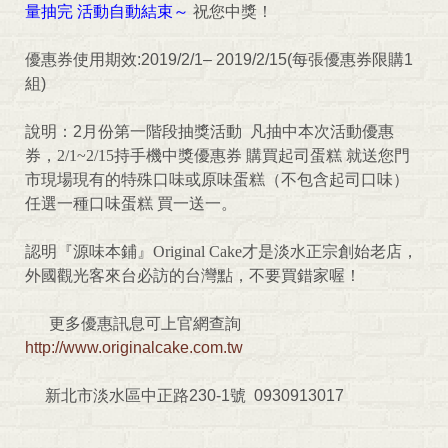
量抽完
活動自動結束～
祝您中獎！
優惠券使用期效
:2019/2/1– 2019/2/15(
每張優惠券限購
1
組
)
說明：
2
月份第一階段抽獎活動
凡抽中本次活動優惠
券，
2/1~2/15
持手機中獎優惠券
購買起司蛋糕
就送您門
市現場現有的特殊口味或原味蛋糕（不包含起司口味）
任選一種口味蛋糕
買一送一。
認明『源味本鋪』
Original Cake
才是淡水正宗創始老店，
外國觀光客來台必訪的台灣點，不要買錯家喔！
更多優惠訊息可上官網查詢
http://www.originalcake.com.tw
新北市淡水區中正路230-1號 0930913017