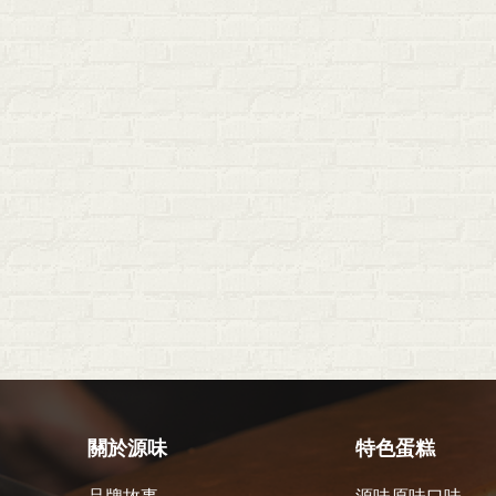
關於源味
特色蛋糕